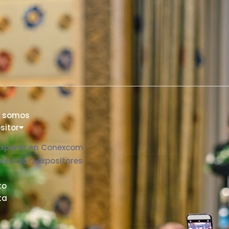
s somos
sitor
Exponer en Conexcom
Servicio a expositores
to
ta