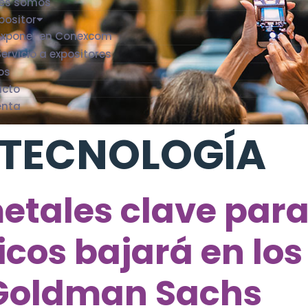
es somos
positor
Exponer en Conexcom
Servicio a expositores
os
acto
enta
TECNOLOGÍA
metales clave para
icos bajará en lo
 Goldman Sachs