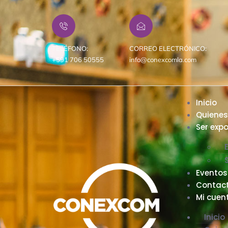
TELÉFONO:
CORREO ELECTRÓNICO:
+591 706 50555
info@conexcomla.com
Inicio
Quiene
Ser expo
Eventos
Contac
Mi cuen
Inicio