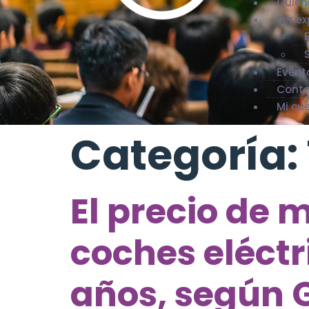
Quien
Ser ex
Event
Cont
Mi cu
Categoría:
El precio de 
coches eléctr
años, según